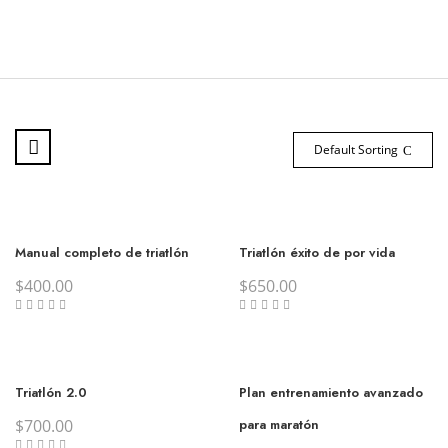
Default Sorting
Manual completo de triatlón
Triatlón éxito de por vida
$
400.00
$
650.00
Triatlón 2.0
Plan entrenamiento avanzado
$
700.00
para maratón