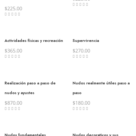
$
225.00
Actividades físicas y recreación
Supervivencia
$
365.00
$
270.00
Realización paso a paso de
Nudos realmente útiles paso a
nudos y ayustes
paso
$
870.00
$
180.00
Nudos fundamentales
Nudos decorativos y sus