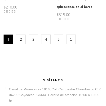
$
210.00
aplicaciones en el barco
$
315.00
1
2
3
4
5
VISÍTANOS
Canal de Miramontes 1816, Col. Campestre Churubusco C.P.
04200 Coyoacán, CDMX. Horario de atención 10:00 a 19:00
hr