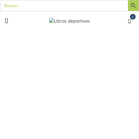
Buscar:
0