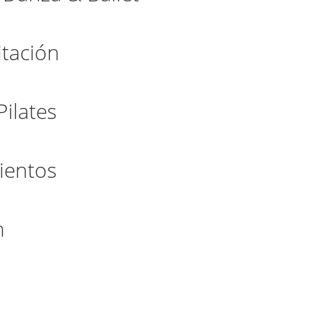
itación
Pilates
mientos
n