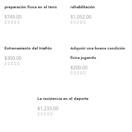
preparación física en el tenis
rehabilitación
$
749.00
$
1,052.00
Entrenamiento del triatlón
Adquirir una buena condición
$
300.00
física jugando
$
200.00
La resistencia en el deporte
$
1,233.00