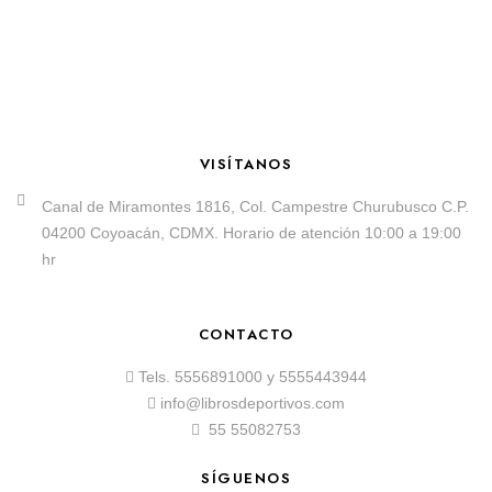
VISÍTANOS
Canal de Miramontes 1816, Col. Campestre Churubusco C.P.
04200 Coyoacán, CDMX. Horario de atención 10:00 a 19:00
hr
CONTACTO
Tels.
5556891000
y
5555443944
info@librosdeportivos.com
55 55082753
SÍGUENOS