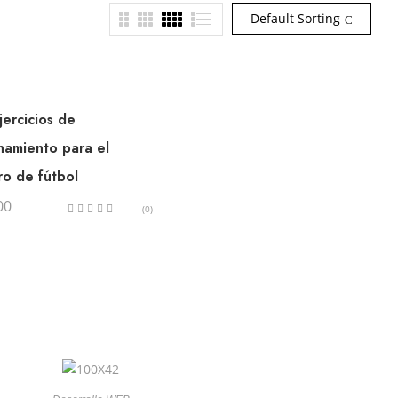
Default Sorting
jercicios de
namiento para el
ro de fútbol
00
(0)