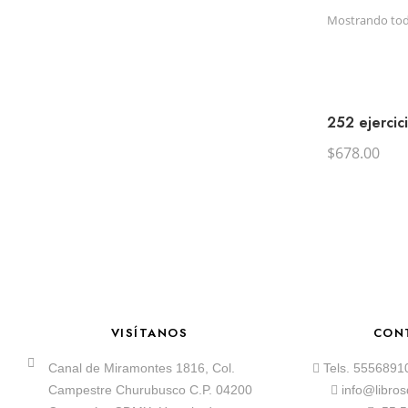
Mostrando todo
252 ejercic
$
678.00
VISÍTANOS
CON
Canal de Miramontes 1816, Col.
Tels.
5556891
Campestre Churubusco C.P. 04200
info@libro