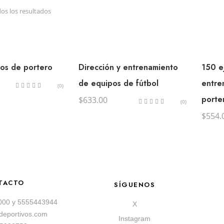
s los resultados
ios de portero
Dirección y entrenamiento
150 e
de equipos de fútbol
entre
(0)
porte
$
633.00
(0)
$
554.
TACTO
SÍGUENOS
000
y
5555443944
X
sdeportivos.com
Instagram