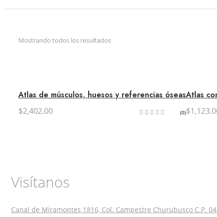
Mostrando todos los resultados
Atlas de músculos, huesos y referencias óseas
Atlas co
$
2,402.00
$
1,123.0
(0)
Visítanos
Canal de Miramontes 1816, Col. Campestre Churubusco C.P. 04