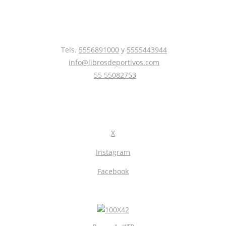
Tels.
5556891000
y
5555443944
info@librosdeportivos.com
55 55082753
X
Instagram
Facebook