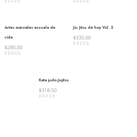
Artes marciales escuela de
Jiu Jitsu de hoy Vol. 2
vida
$
335.00
$
280.00
Kata judo-Jujitsu
$
318.50