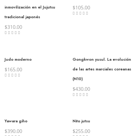
inmovilización en el Jujutsu
$
105.00
tradicional japonés
$
310.00
Judo moderno
Gongkwon yusul. La evolución
$
165.00
de las artes marciales coreanas
(N10)
$
430.00
Yawara giho
Nito jutsu
$
390.00
$
255.00