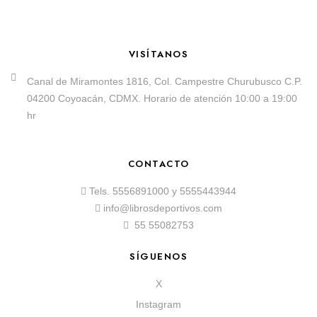
VISÍTANOS
Canal de Miramontes 1816, Col. Campestre Churubusco C.P.
04200 Coyoacán, CDMX. Horario de atención 10:00 a 19:00
hr
CONTACTO
Tels.
5556891000
y
5555443944
info@librosdeportivos.com
55 55082753
SÍGUENOS
X
Instagram