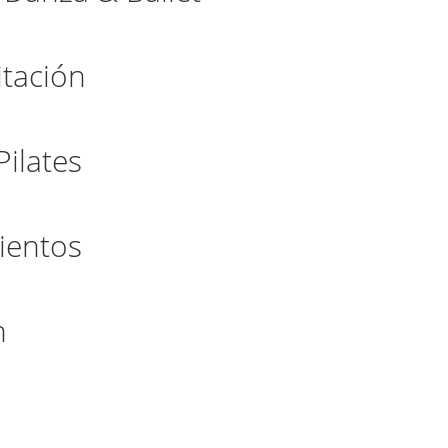
itación
Pilates
mientos
n