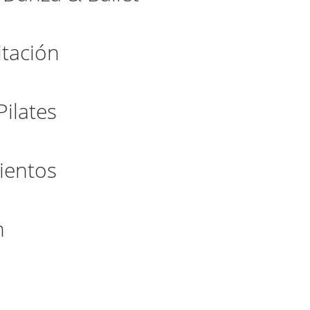
itación
Pilates
mientos
n