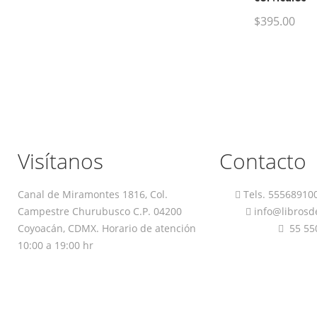
$
395.00
Visítanos
Contacto
Canal de Miramontes 1816, Col.
Tels.
55568910
Campestre Churubusco C.P. 04200
info@librosd
Coyoacán, CDMX. Horario de atención
55 55
10:00 a 19:00 hr