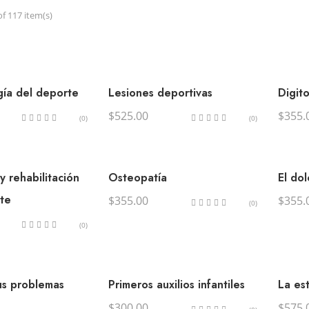
f 117 item(s)
ía del deporte
Lesiones deportivas
Digit
$
525.00
$
355.
(0)
(0)
y rehabilitación
Osteopatía
El do
te
$
355.00
$
355.
(0)
(0)
us problemas
Primeros auxilios infantiles
La es
$
300.00
$
575.