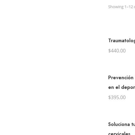
Showing 1–12 o
Traumatolog
$
440.00
Prevención 
en el depor
$
395.00
Soluciona t
cervicales