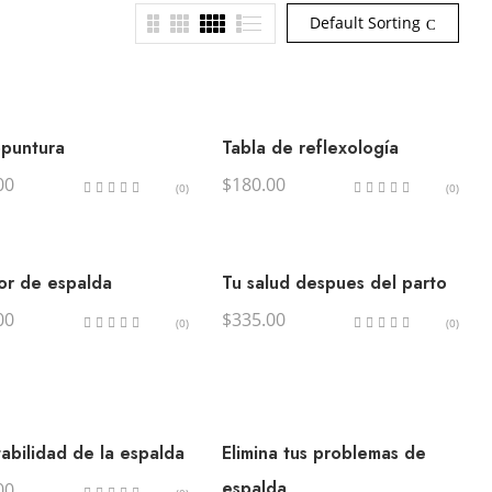
Default Sorting
opuntura
Tabla de reflexología
00
$
180.00
(0)
(0)
lor de espalda
Tu salud despues del parto
00
$
335.00
(0)
(0)
tabilidad de la espalda
Elimina tus problemas de
espalda
00