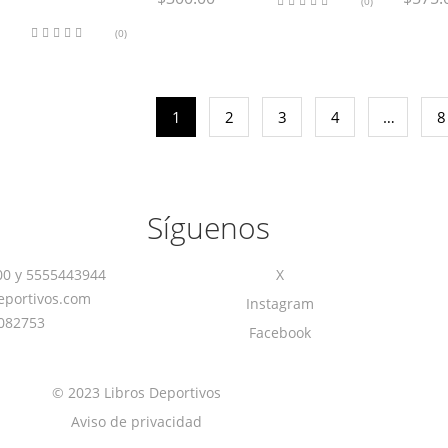
(0)
(0)
1
2
3
4
…
8
Síguenos
00
y
5555443944
X
eportivos.com
Instagram
082753
Facebook
© 2023 Libros Deportivos
Aviso de privacidad