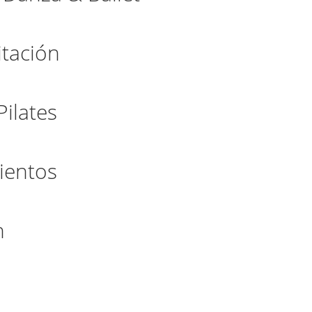
itación
Pilates
mientos
n