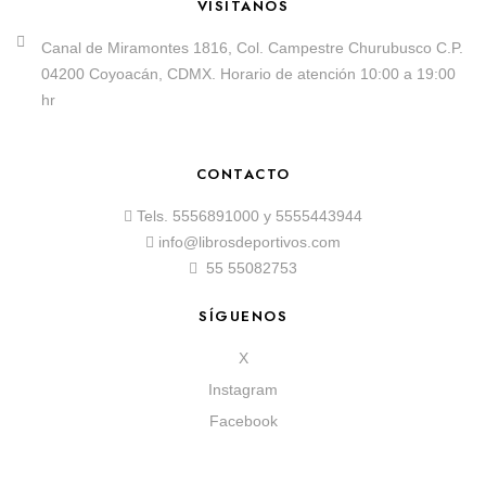
VISÍTANOS
Canal de Miramontes 1816, Col. Campestre Churubusco C.P.
04200 Coyoacán, CDMX. Horario de atención 10:00 a 19:00
hr
CONTACTO
Tels.
5556891000
y
5555443944
info@librosdeportivos.com
55 55082753
SÍGUENOS
X
Instagram
Facebook