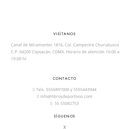
VISÍTANOS
Canal de Miramontes 1816, Col. Campestre Churubusco
C.P. 04200 Coyoacán, CDMX. Horario de atención 10:00 a
19:00 hr
CONTACTO
Tels.
5556891000
y
5555443944
info@librosdeportivos.com
55 55082753
SÍGUENOS
X