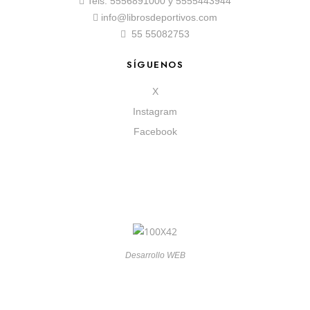
Tels.
5556891000
y
5555443944
info@librosdeportivos.com
55 55082753
SÍGUENOS
X
Instagram
Facebook
Desarrollo WEB