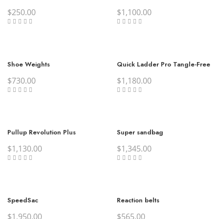
$
250.00
$
1,100.00
Shoe Weights
Quick Ladder Pro Tangle-Free
$
730.00
$
1,180.00
Pullup Revolution Plus
Super sandbag
$
1,130.00
$
1,345.00
SpeedSac
Reaction belts
$
1,950.00
$
565.00