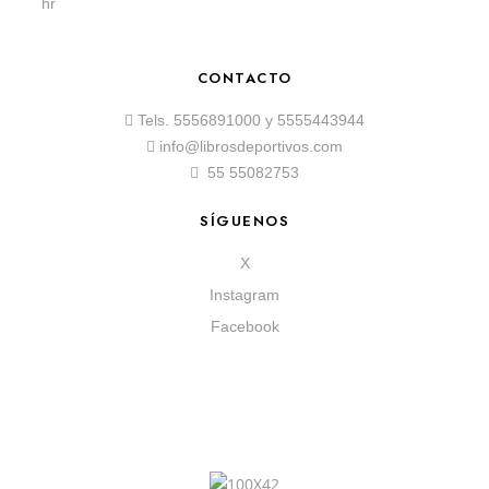
hr
CONTACTO
Tels.
5556891000
y
5555443944
info@librosdeportivos.com
55 55082753
SÍGUENOS
X
Instagram
Facebook