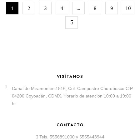
1
2
3
4
…
8
9
10
VISÍTANOS
Canal de Miramontes 1816, Col. Campestre Churubusco C.P.
04200 Coyoacán, CDMX. Horario de atención 10:00 a 19:00
hr
CONTACTO
Tels.
5556891000
y
5555443944