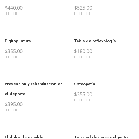
$
440.00
$
525.00
Digitopuntura
Tabla de reflexología
$
355.00
$
180.00
Prevención y rehabilitación en
Osteopatía
el deporte
$
355.00
$
395.00
El dolor de espalda
Tu salud despues del parto