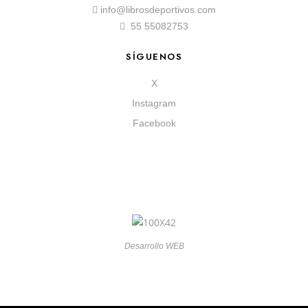
info@librosdeportivos.com
55 55082753
SÍGUENOS
X
Instagram
Facebook
Desarrollo WEB