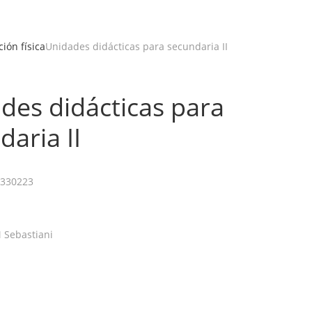
ión física
Unidades didácticas para secundaria II
des didácticas para
daria II
330223
 Sebastiani