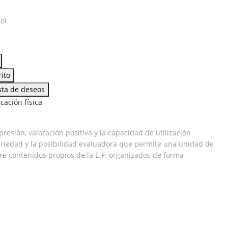
ol
rito
ista de deseos
a
cación física
resión, valoración positiva y la capacidad de utilización
ariedad y la posibilidad evaluadora que permite una unidad de
re contenidos propios de la E.F. organizados de forma