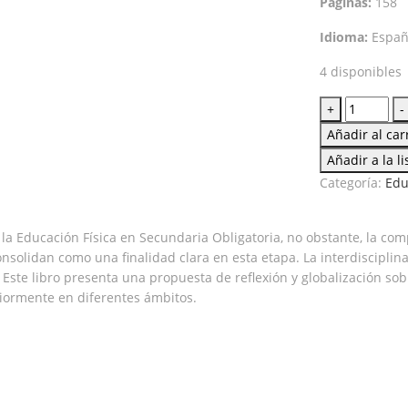
Páginas:
158
Idioma:
Españ
4 disponibles
Unidades
+
-
didácticas
Añadir al car
para
Añadir a la l
secundari
Categoría:
Edu
II
cantidad
la Educación Física en Secundaria Obligatoria, no obstante, la comp
olidan como una finalidad clara en esta etapa. La interdisciplin
Este libro presenta una propuesta de reflexión y globalización sob
iormente en diferentes ámbitos.