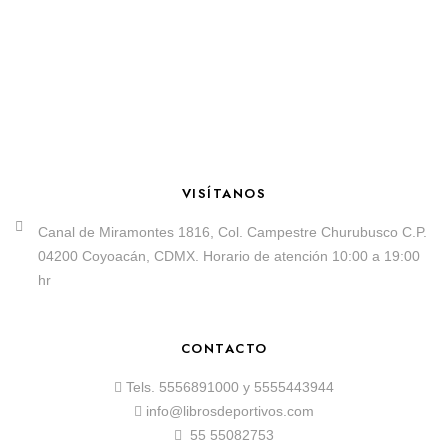
VISÍTANOS
Canal de Miramontes 1816, Col. Campestre Churubusco C.P.
04200 Coyoacán, CDMX. Horario de atención 10:00 a 19:00
hr
CONTACTO
Tels.
5556891000
y
5555443944
info@librosdeportivos.com
55 55082753