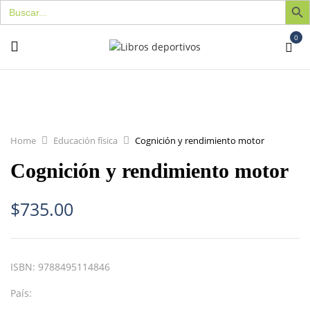
Buscar:
0
Home
Educación física
Cognición y rendimiento motor
Cognición y rendimiento motor
$
735.00
ISBN:
9788495114846
País: