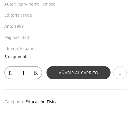
Autor:
Jean-Pierre Famose
Editorial:
Inde
Año:
1999
Páginas:
323
Idioma:
Español
5 disponibles
AÑADIR AL CARRITO
Categoría:
Educación Física