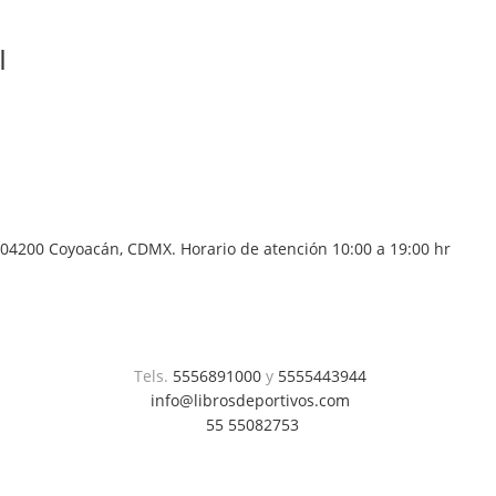
I
04200 Coyoacán, CDMX. Horario de atención 10:00 a 19:00 hr
Tels.
5556891000
y
5555443944
info@librosdeportivos.com
55 55082753