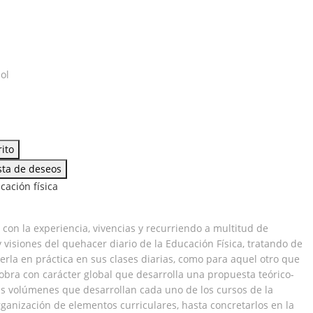
ol
ión
rito
ista de deseos
cación física
con la experiencia, vivencias y recurriendo a multitud de
 visiones del quehacer diario de la Educación Física, tratando de
rla en práctica en sus clases diarias, como para aquel otro que
obra con carácter global que desarrolla una propuesta teórico-
is volúmenes que desarrollan cada uno de los cursos de la
rganización de elementos curriculares, hasta concretarlos en la