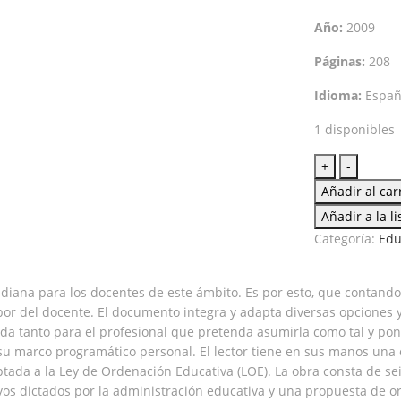
Año:
2009
Páginas:
208
Idioma:
Españ
1 disponibles
Programac
+
-
anual
Añadir al car
de
Añadir a la l
educación
Categoría:
Edu
física
para
2o.
diana para los docentes de este ámbito. Es por esto, que contando 
de
labor del docente. El documento integra y adapta diversas opciones y
primaria
da tanto para el profesional que pretenda asumirla como tal y pone
cantidad
su marco programático personal. El lector tiene en sus manos una 
ptada a la Ley de Ordenación Educativa (LOE). La obra consta de se
ivos dictados por la administración educativa y una propuesta de o