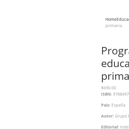
Home
Educac
primaria
Progr
educa
prima
$
690.00
ISBN:
9788497
País:
España
Autor:
Grupo 
Editorial:
Inde