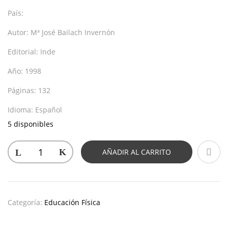
País:
Autor:
Mª José Bailach Invernón
Editorial:
Inde
Año:
1998
Páginas:
132
Idioma:
Español
5 disponibles
AÑADIR AL CARRITO
Categoría:
Educación Física