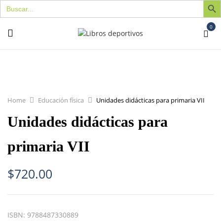
Buscar:
0
Home
Educación física
Unidades didácticas para primaria VII
Unidades didácticas para
primaria VII
$
720.00
ISBN:
9788487330889