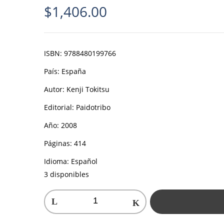
$
1,406.00
ISBN:
9788480199766
País:
España
Autor:
Kenji Tokitsu
Editorial:
Paidotribo
Año:
2008
Páginas:
414
Idioma:
Español
3 disponibles
Miyamoto
Musashi
cantidad