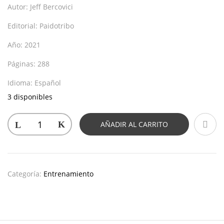
Autor:
Jeff Bercovici
Editorial:
Paidotribo
Año:
2021
Páginas:
288
Idioma:
Español
3 disponibles
AÑADIR AL CARRITO
Categoría:
Entrenamiento