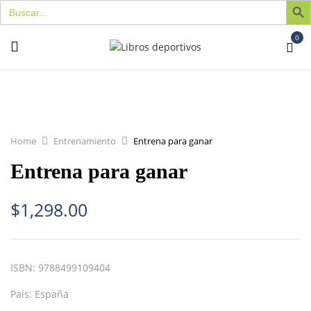
Buscar:
0
Home
Entrenamiento
Entrena para ganar
Entrena para ganar
$
1,298.00
ISBN:
9788499109404
País:
España