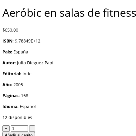
Aeróbic en salas de fitnes
$
650.00
ISBN:
9.78849E+12
País:
España
Autor:
Julio Dieguez Papí
Editorial:
Inde
Año:
2005
Páginas:
168
Idioma:
Español
12 disponibles
Aeróbic
+
-
en
Añadir al carrito