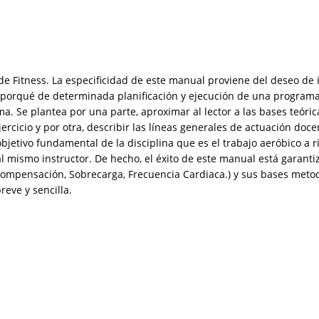
e Fitness. La especificidad de este manual proviene del deseo de 
l porqué de determinada planificación y ejecución de una programac
ma. Se plantea por una parte, aproximar al lector a las bases teór
jercicio y por otra, describir las líneas generales de actuación do
bjetivo fundamental de la disciplina que es el trabajo aeróbico a 
l mismo instructor. De hecho, el éxito de este manual está garant
ercompensación, Sobrecarga, Frecuencia Cardiaca.) y sus bases meto
eve y sencilla.