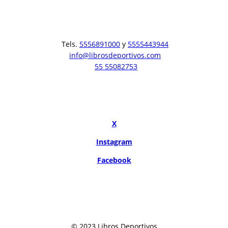
Tels.
5556891000
y
5555443944
info@librosdeportivos.com
55 55082753
X
Instagram
Facebook
© 2023 Libros Deportivos