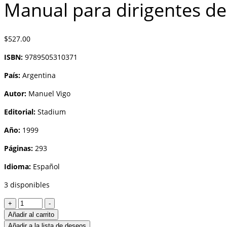
Manual para dirigentes 
$
527.00
ISBN:
9789505310371
País:
Argentina
Autor:
Manuel Vigo
Editorial:
Stadium
Año:
1999
Páginas:
293
Idioma:
Español
3 disponibles
Manual
+
-
para
Añadir al carrito
dirigentes
Añadir a la lista de deseos