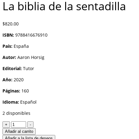
La biblia de la sentadilla
$
820.00
ISBN:
9788416676910
País:
España
Autor:
Aaron Horsig
Editorial:
Tutor
Año:
2020
Páginas:
160
Idioma:
Español
2 disponibles
La
+
-
biblia
Añadir al carrito
de
Añadir a la lista de deseos