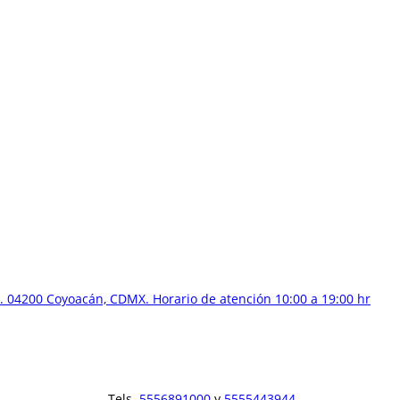
 04200 Coyoacán, CDMX. Horario de atención 10:00 a 19:00 hr
Tels.
5556891000
y
5555443944