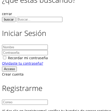
cerrar
buscar
Iniciar Sesión
Recordar mi contraseña
Olvidaste tu contraseña?
Crear cuenta
Registrarme
Al dar clic en “registrarme”, verifica tu bandeja de correo regist