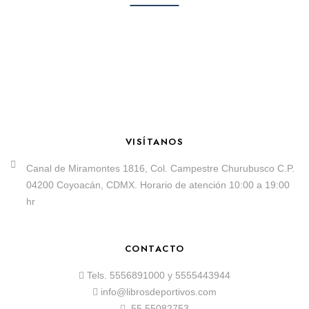
VISÍTANOS
Canal de Miramontes 1816, Col. Campestre Churubusco C.P.
04200 Coyoacán, CDMX. Horario de atención 10:00 a 19:00
hr
CONTACTO
Tels.
5556891000
y
5555443944
info@librosdeportivos.com
55 55082753