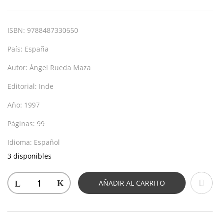
ISBN:
9788487330650
País:
España
Autor:
Ángel Rueda Maza
Editorial:
Inde
Año:
1997
Páginas:
99
Idioma:
Español
3 disponibles
AÑADIR AL CARRITO