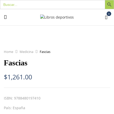
Buscar:
0
Home
Medicina
Fascias
Fascias
$
1,261.00
ISBN:
9788480197410
País:
España