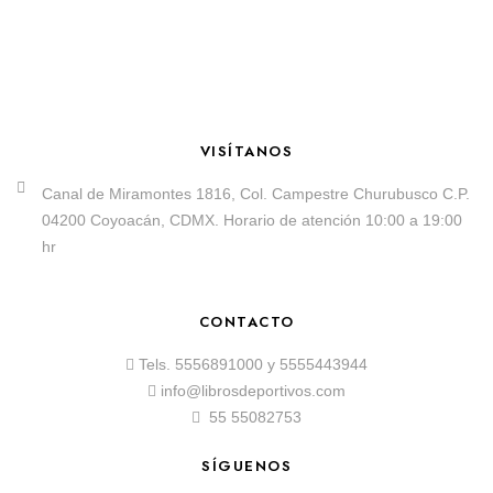
VISÍTANOS
Canal de Miramontes 1816, Col. Campestre Churubusco C.P.
04200 Coyoacán, CDMX. Horario de atención 10:00 a 19:00
hr
CONTACTO
Tels.
5556891000
y
5555443944
info@librosdeportivos.com
55 55082753
SÍGUENOS