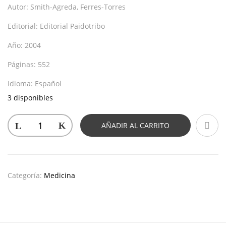
Autor:
Smith-Agreda, Ferres-Torres
Editorial:
Editorial Paidotribo
Año:
2004
Páginas:
552
Idioma:
Español
3 disponibles
AÑADIR AL CARRITO
Categoría:
Medicina