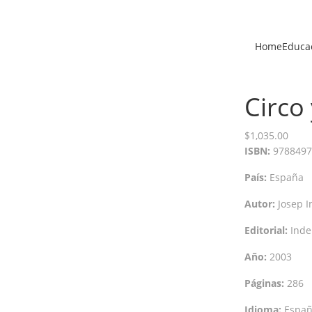
Home
Educac
Circo 
$
1,035.00
ISBN:
9788497
País:
España
Autor:
Josep I
Editorial:
Inde
Año:
2003
Páginas:
286
Idioma:
Españ