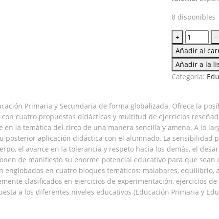
8 disponibles
Circo
+
-
y
Añadir al car
educación
Añadir a la l
física
Categoría:
Edu
cantidad
cación Primaria y Secundaria de forma globalizada. Ofrece la posib
 con cuatro propuestas didácticas y multitud de ejercicios reseñad
 en la temática del circo de una manera sencilla y amena. A lo larg
u posterior aplicación didáctica con el alumnado. La sensibilidad p
rpo, el avance en la tolerancia y respeto hacia los demás, el desar
ue ponen de manifiesto su enorme potencial educativo para que sea
n englobados en cuatro bloques temáticos: malabares, equilibrio, a
ente clasificados en ejercicios de experimentación, ejercicios de i
puesta a los diferentes niveles educativos (Educación Primaria y E