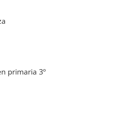
za
en primaria 3º