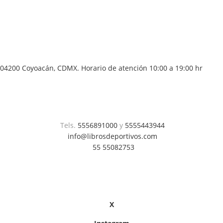
04200 Coyoacán, CDMX. Horario de atención 10:00 a 19:00 hr
Tels.
5556891000
y
5555443944
info@librosdeportivos.com
55 55082753
X