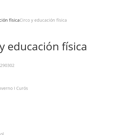
ión física
Circo y educación física
y educación física
290302
nverno I Curós
ol