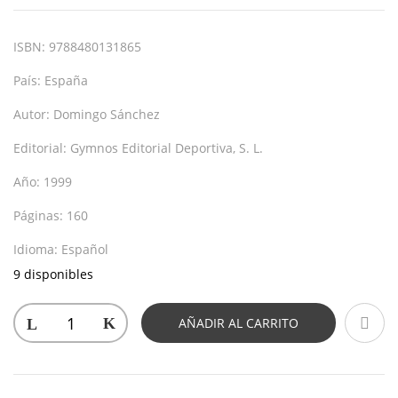
ISBN:
9788480131865
País:
España
Autor:
Domingo Sánchez
Editorial:
Gymnos Editorial Deportiva, S. L.
Año:
1999
Páginas:
160
Idioma:
Español
9 disponibles
AÑADIR AL CARRITO