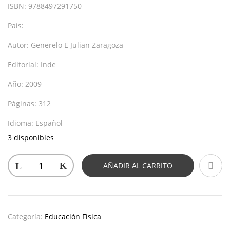
ISBN:
9788497291750
País:
Autor:
Generelo E Julian Zaragoza
Editorial:
Inde
Año:
2009
Páginas:
312
Idioma:
Español
3 disponibles
AÑADIR AL CARRITO
Categoría:
Educación Física