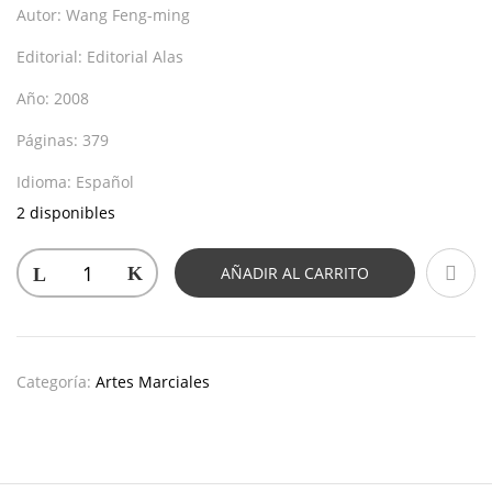
Autor:
Wang Feng-ming
Editorial:
Editorial Alas
Año:
2008
Páginas:
379
Idioma:
Español
2 disponibles
AÑADIR AL CARRITO
Categoría:
Artes Marciales