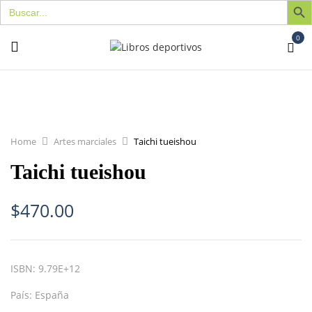
Buscar:
0
Home
Artes marciales
Taichi tueishou
Taichi tueishou
$
470.00
ISBN:
9.79E+12
País:
España