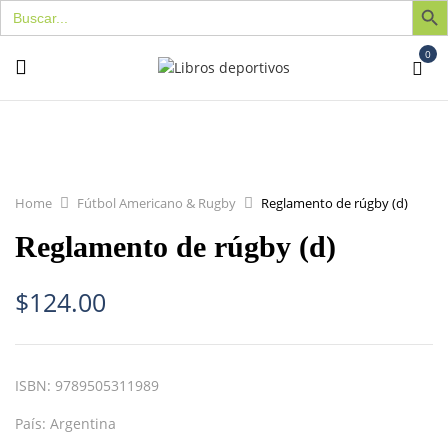
Buscar:
0
Home
Fútbol Americano & Rugby
Reglamento de rúgby (d)
Reglamento de rúgby (d)
$
124.00
ISBN:
9789505311989
País:
Argentina