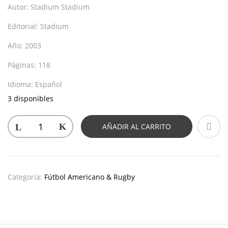
Autor:
Stadium Stadium
Editorial:
Stadium
Año:
2003
Páginas:
118
Idioma:
Español
3 disponibles
AÑADIR AL CARRITO
Categoría:
Fútbol Americano & Rugby