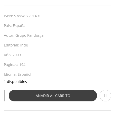
ISBN:
9788497291491
País:
España
Autor:
Grupo Pandorga
Editorial:
Inde
Año:
2009
Páginas:
194
Idioma:
Español
1 disponibles
AÑADIR AL CARRITO