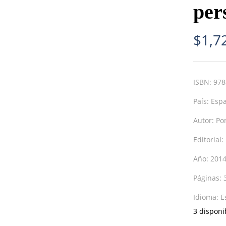
per
$
1,7
ISBN:
978
País:
Esp
Autor:
Po
Editorial:
Año:
201
Páginas:
Idioma:
E
3 disponi