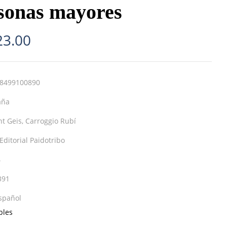
sonas mayores
23.00
8499100890
aña
nt Geis, Carroggio Rubí
Editorial Paidotribo
4
391
spañol
bles