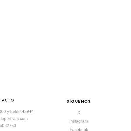
TACTO
SÍGUENOS
000
y
5555443944
X
sdeportivos.com
Instagram
55082753
Facebook