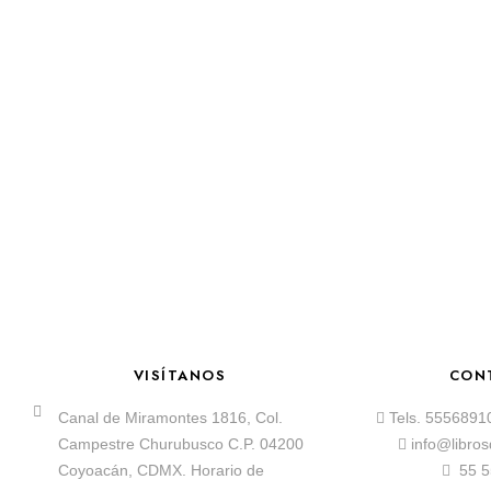
VISÍTANOS
CON
Canal de Miramontes 1816, Col.
Tels.
5556891
Campestre Churubusco C.P. 04200
info@libro
Coyoacán, CDMX. Horario de
55 