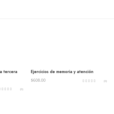
a tercera
Ejercicios de memoria y atención
$
608.00
(0)
(0)