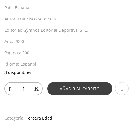
País:
España
Autor:
Francisco Soto Más
Editorial:
Gymnos Editorial Deportiva, S. L.
Año:
2000
Páginas:
200
Idioma:
Español
3 disponibles
AÑADIR AL CARRITO
Categoría:
Tercera Edad