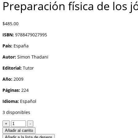
Preparación física de los j
$
485.00
ISBN:
9788479027995
País:
España
Autor:
Simon Thadani
Editorial:
Tutor
Año:
2009
Páginas:
224
Idioma:
Español
3 disponibles
Preparación
+
-
física
Añadir al carrito
de
Añadir a la lista de deseos