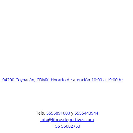
 04200 Coyoacán, CDMX. Horario de atención 10:00 a 19:00 hr
Tels.
5556891000
y
5555443944
info@librosdeportivos.com
55 55082753