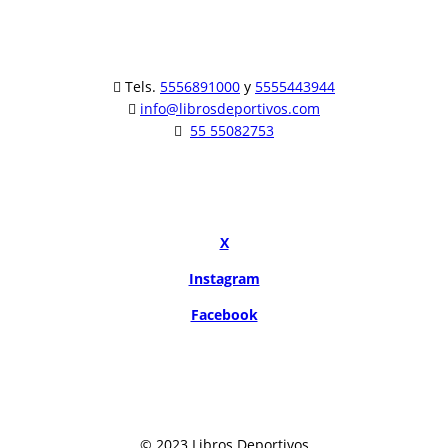
Tels.
5556891000
y
5555443944
info@librosdeportivos.com
55 55082753
X
Instagram
Facebook
© 2023 Libros Deportivos