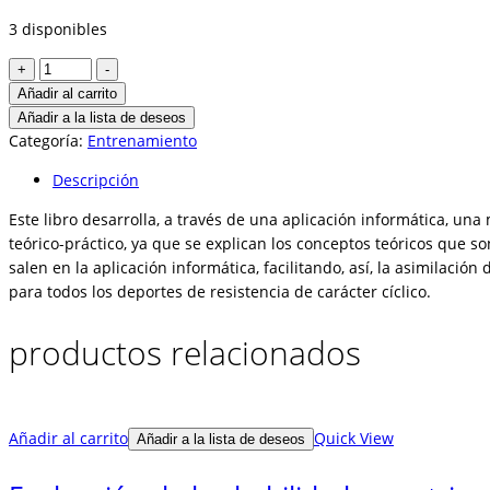
3 disponibles
Planificación
+
-
y
Añadir al carrito
control
Añadir a la lista de deseos
del
Categoría:
Entrenamiento
entrenamiento
Descripción
de
resistencia
Este libro desarrolla, a través de una aplicación informática, un
cantidad
teórico-práctico, ya que se explican los conceptos teóricos que s
salen en la aplicación informática, facilitando, así, la asimilaci
para todos los deportes de resistencia de carácter cíclico.
productos relacionados
Añadir al carrito
Quick View
Añadir a la lista de deseos