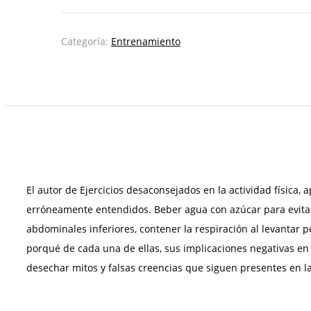
creencias
en
la
Categoría:
Entrenamiento
práctica
deportiva
cantidad
El autor de Ejercicios desaconsejados en la actividad física
erróneamente entendidos. Beber agua con azúcar para evitar a
abdominales inferiores, contener la respiración al levantar pe
porqué de cada una de ellas, sus implicaciones negativas en l
desechar mitos y falsas creencias que siguen presentes en la 