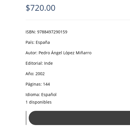
$
720.00
ISBN:
9788497290159
País:
España
Autor:
Pedro Ángel López Miñarro
Editorial:
Inde
Año:
2002
Páginas:
144
Idioma:
Español
1 disponibles
Mitos
y
falsas