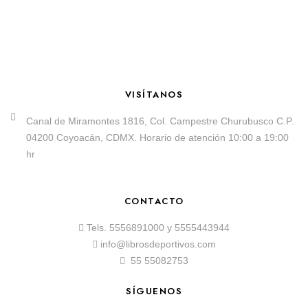
VISÍTANOS
Canal de Miramontes 1816, Col. Campestre Churubusco C.P.
04200 Coyoacán, CDMX. Horario de atención 10:00 a 19:00
hr
CONTACTO
Tels.
5556891000
y
5555443944
info@librosdeportivos.com
55 55082753
SÍGUENOS