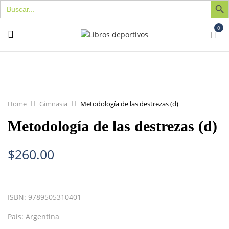
Buscar:
0
Home
Gimnasia
Metodología de las destrezas (d)
Metodología de las destrezas (d)
$
260.00
ISBN:
9789505310401
País:
Argentina