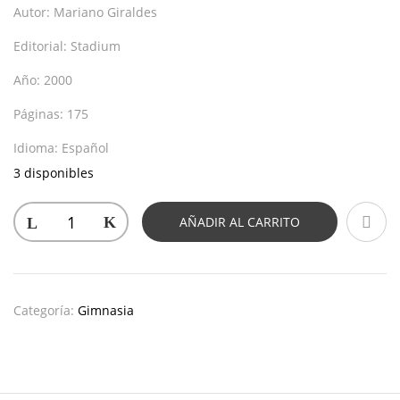
Autor:
Mariano Giraldes
Editorial:
Stadium
Año:
2000
Páginas:
175
Idioma:
Español
3 disponibles
AÑADIR AL CARRITO
Categoría:
Gimnasia