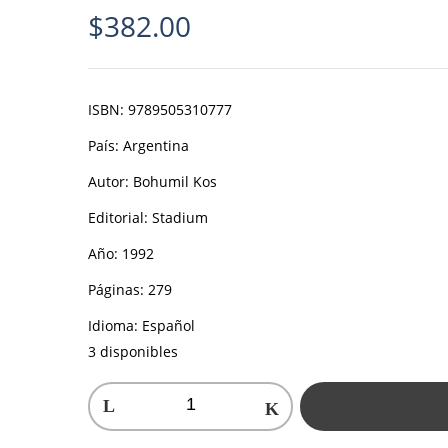
$
382.00
ISBN:
9789505310777
País:
Argentina
Autor:
Bohumil Kos
Editorial:
Stadium
Año:
1992
Páginas:
279
Idioma:
Español
3 disponibles
Gimnasia
1200
ejercicios