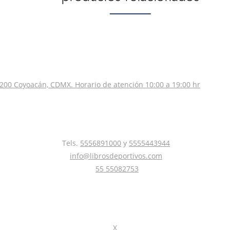
200 Coyoacán, CDMX. Horario de atención 10:00 a 19:00 hr
Tels.
5556891000
y
5555443944
info@librosdeportivos.com
55 55082753
X