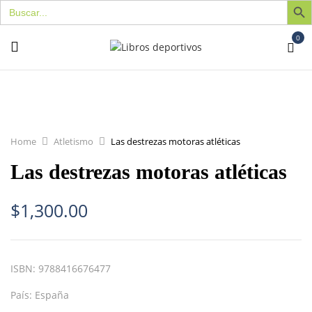
Buscar:
0
Home
Atletismo
Las destrezas motoras atléticas
Las destrezas motoras atléticas
$
1,300.00
ISBN:
9788416676477
País:
España