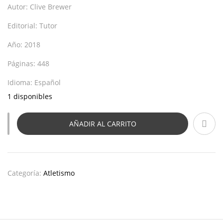
Autor:
Clive Brewer
Editorial:
Tutor
Año:
2018
Páginas:
448
Idioma:
Español
1 disponibles
AÑADIR AL CARRITO
Categoría:
Atletismo