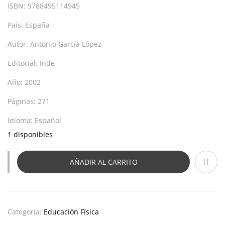
ISBN:
9788495114945
País:
España
Autor:
Antonio García López
Editorial:
Inde
Año:
2002
Páginas:
271
Idioma:
Español
1 disponibles
AÑADIR AL CARRITO
Categoría:
Educación Física