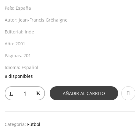
País:
España
Autor:
Jean-Francis Gréhaigne
Editorial:
Inde
Año:
2001
Páginas:
201
Idioma:
Español
8 disponibles
AÑADIR AL CARRITO
Categoría:
Fútbol