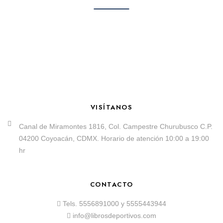
VISÍTANOS
Canal de Miramontes 1816, Col. Campestre Churubusco C.P.
04200 Coyoacán, CDMX. Horario de atención 10:00 a 19:00
hr
CONTACTO
Tels.
5556891000
y
5555443944
info@librosdeportivos.com