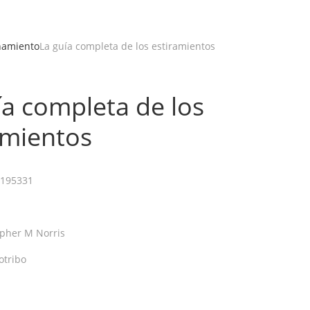
namiento
La guía completa de los estiramientos
ía completa de los
amientos
195331
opher M Norris
otribo