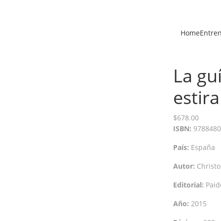
Home
Entre
La gu
estir
$
678.00
ISBN:
9788480
País:
España
Autor:
Christ
Editorial:
Paid
Año:
2015