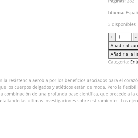
Páginas:
282
Idioma:
Españ
3 disponibles
La
+
-
guía
Añadir al car
completa
Añadir a la l
de
Categoría:
Ent
los
estiramie
cantidad
a resistencia aerobia por los beneficios asociados para el corazón 
ue los cuerpos delgados y atléticos están de moda. Pero la flexibil
na combinación de una profunda base científica, que precede a la de
allando las últimas investigaciones sobre estiramientos. Los ejercic