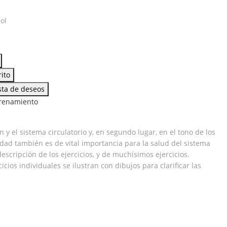
ol
rito
ista de deseos
renamiento
ntos
y el sistema circulatorio y, en segundo lugar, en el tono de los
idad también es de vital importancia para la salud del sistema
scripción de los ejercicios, y de muchísimos ejercicios.
ios individuales se ilustran con dibujos para clarificar las