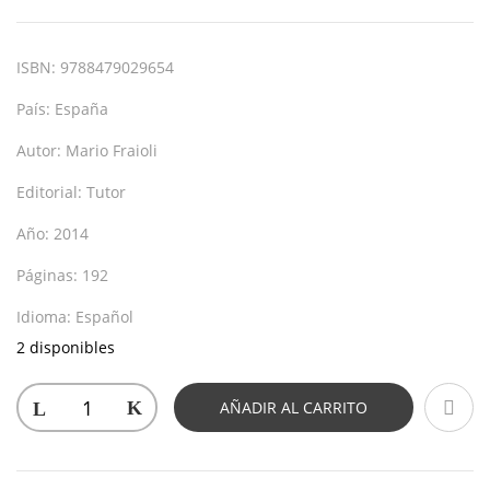
ISBN:
9788479029654
País:
España
Autor:
Mario Fraioli
Editorial:
Tutor
Año:
2014
Páginas:
192
Idioma:
Español
2 disponibles
AÑADIR AL CARRITO