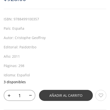
ISBN:
9788499100357
País:
España
Autor:
Cristophe Geoffroy
Editorial:
Paidotribo
Año:
2011
Páginas:
298
Idioma:
Español
3 disponibles
AÑADIR AL CARRITO