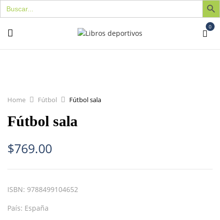
Buscar:
0
Home
Fútbol
Fútbol sala
Fútbol sala
$
769.00
ISBN:
9788499104652
País:
España