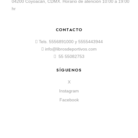
04200 Coyoacán, CDMX. Horario de atención 10:00 a 19:00
hr
CONTACTO
Tels.
5556891000
y
5555443944
info@librosdeportivos.com
55 55082753
SÍGUENOS
X
Instagram
Facebook