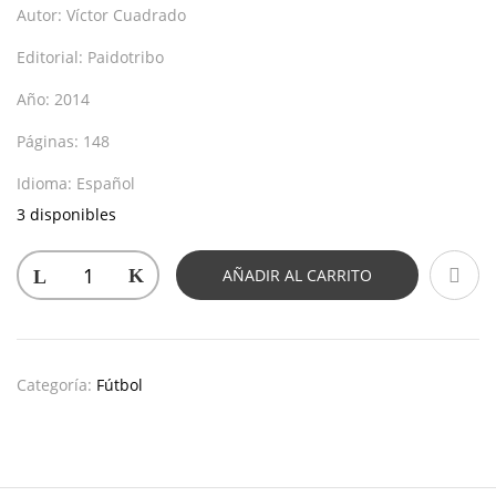
Autor:
Víctor Cuadrado
Editorial:
Paidotribo
Año:
2014
Páginas:
148
Idioma:
Español
3 disponibles
AÑADIR AL CARRITO
Categoría:
Fútbol