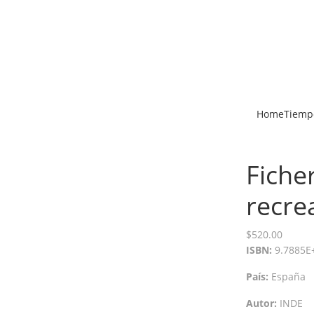
Home
Tiempo
Fiche
recre
$
520.00
ISBN:
9.7885E
País:
España
Autor:
INDE