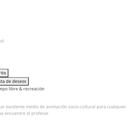
ol
rito
s
ista de deseos
s
mpo libre & recreación
 un excelente medio de animación socio-cultural para cualquier
se encuentre el profesor.