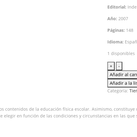
Editorial:
Inde
Año:
2007
Páginas:
148
Idioma:
Españ
1 disponibles
Fichero
+
-
juegos
Añadir al car
deportivo
Añadir a la l
recreativo
Categoría:
Tie
cantidad
os contenidos de la educación física escolar. Asimismo, constituye
e elegir en función de las condiciones y circunstancias en las que 