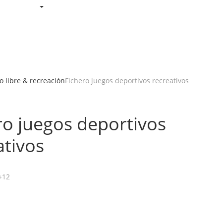
 libre & recreación
Fichero juegos deportivos recreativos
ro juegos deportivos
ativos
+12