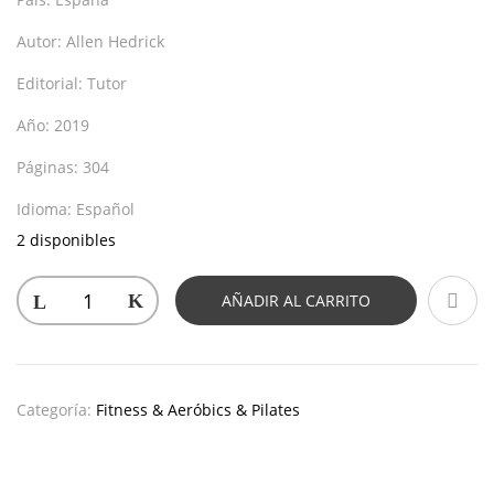
Autor:
Allen Hedrick
Editorial:
Tutor
Año:
2019
Páginas:
304
Idioma:
Español
2 disponibles
AÑADIR AL CARRITO
Categoría:
Fitness & Aeróbics & Pilates