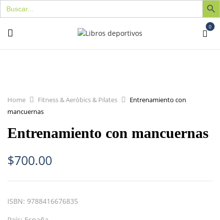
Buscar:
0
Home
Fitness & Aeróbics & Pilates
Entrenamiento con
mancuernas
Entrenamiento con mancuernas
$
700.00
ISBN:
9788416676835
País:
España